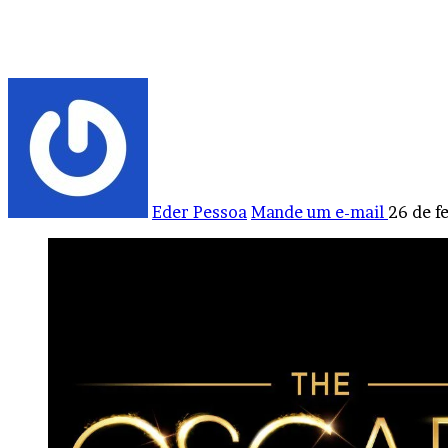
Eder Pessoa
Mande um e-mail
26 de f