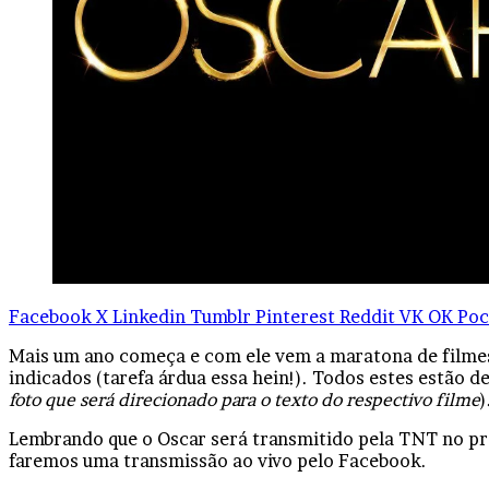
Facebook
X
Linkedin
Tumblr
Pinterest
Reddit
VK
OK
Poc
Mais um ano começa e com ele vem a maratona de filmes
indicados (tarefa árdua essa hein!). Todos estes estão de
foto que será direcionado para o texto do respectivo filme
)
Lembrando que o Oscar será transmitido pela TNT no pró
faremos uma transmissão ao vivo pelo Facebook.