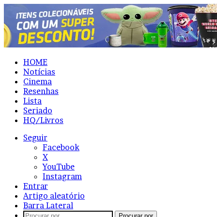
HOME
Notícias
Cinema
Resenhas
Lista
Seriado
HQ/Livros
Seguir
Facebook
X
YouTube
Instagram
Entrar
Artigo aleatório
Barra Lateral
Procurar por