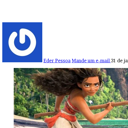
Eder Pessoa
Mande um e-mail
31 de j