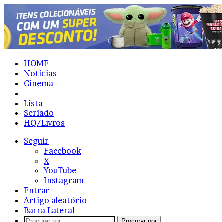
HOME
Notícias
Cinema
Resenhas
Lista
Seriado
HQ/Livros
Seguir
Facebook
X
YouTube
Instagram
Entrar
Artigo aleatório
Barra Lateral
Procurar por