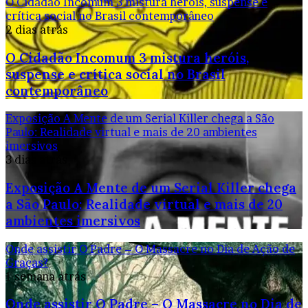
O Cidadão Incomum 3 mistura heróis, suspense e
crítica social no Brasil contemporâneo
2 dias atrás
O Cidadão Incomum 3 mistura heróis,
suspense e crítica social no Brasil
contemporâneo
Exposição A Mente de um Serial Killer chega a São
Paulo: Realidade virtual e mais de 20 ambientes
imersivos
3 dias atrás
Exposição A Mente de um Serial Killer chega
a São Paulo: Realidade virtual e mais de 20
ambientes imersivos
Onde assistir O Padre – O Massacre no Dia de Ação de
Graças?
1 semana atrás
Onde assistir O Padre – O Massacre no Dia de