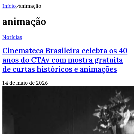
Início
/
animação
animação
Notícias
Cinemateca Brasileira celebra os 40
anos do CTAv com mostra gratuita
de curtas históricos e animações
14 de maio de 2026