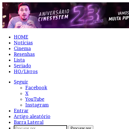
HOME
Notícias
Cinema
Resenhas
Lista
Seriado
HQ/Livros
Seguir
Facebook
X
YouTube
Instagram
Entrar
Artigo aleatório
Barra Lateral
Procurar por