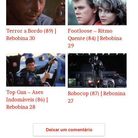
Terror a Bordo (89) |
Footloose – Ritmo
Rebobina 30
Quente (84) | Rebobina
29
Top Gun – Ases
Robocop (87) | Rebonina
Indomáveis (86) |
27
Rebobina 28
Deixar um comentário