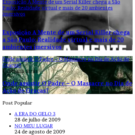
Exposição A Mente de um Serial Killer chega a São
Paulo: Realidade virtual e mais de 20 ambientes
imersivos
4 dias atrás
Exposição A Mente de um Serial Killer chega
a São Paulo: Realidade virtual e mais de 20
ambientes imersivos
Onde assistir O Padre – O Massacre no Dia de Ação de
Graças?
1 semana atrás
Onde assistir O Padre – O Massacre no Dia de
Ação de Graças?
Post Popular
A ERA DO GELO 3
28 de julho de 2009
NO MEU LUGAR
24 de agosto de 2009