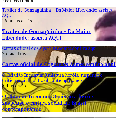
Featured Posts
Trailer de Gonzaguinha – Da Maior Liberdade: assista
AQUI
16 horas atrás
Trailer de Gonzaguinha – Da Maior
Liberdade: assista AQUI
Cartaz oficial de Coyote vs Acme: confira aqui
2 dias atrás
Cartaz oficial de Coyote vs Acme: confira aqui
O Cidadão Incomum 3 mistura heróis, suspense e
crítica social no Brasil contemporâneo
3 dias atrás
O Cidadão Incomum 3 mistura heróis,
suspense e crítica social no Brasil
contemporâneo