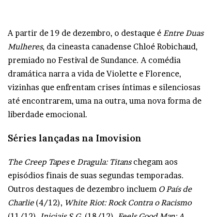
A partir de 19 de dezembro, o destaque é
Entre Duas
Mulheres
, da cineasta canadense Chloé Robichaud,
premiado no Festival de Sundance. A comédia
dramática narra a vida de Violette e Florence,
vizinhas que enfrentam crises íntimas e silenciosas
até encontrarem, uma na outra, uma nova forma de
liberdade emocional.
Séries lançadas na Imovision
The Creep Tapes
e
Dragula: Titans
chegam aos
episódios finais de suas segundas temporadas.
Outros destaques de dezembro incluem
O País de
Charlie
(4/12),
White Riot: Rock Contra o Racismo
(11/12),
Iniciais S.G.
(18/12),
Feels Good Man: A