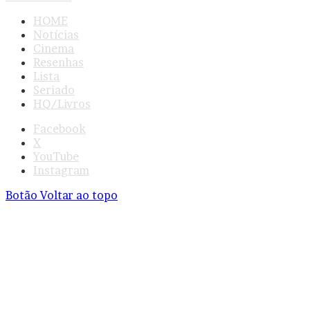
HOME
Notícias
Cinema
Resenhas
Lista
Seriado
HQ/Livros
Facebook
X
YouTube
Instagram
Botão Voltar ao topo