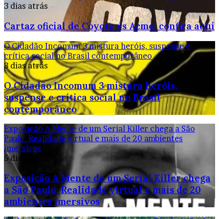
3 dias atrás
Cartaz oficial de Coyote vs Acme: confira aqui
O Cidadão Incomum 3 mistura heróis, suspense e
crítica social no Brasil contemporâneo
3 dias atrás
O Cidadão Incomum 3 mistura heróis,
suspense e crítica social no Brasil
contemporâneo
Exposição A Mente de um Serial Killer chega a São
Paulo: Realidade virtual e mais de 20 ambientes
imersivos
5 dias atrás
Exposição A Mente de um Serial Killer chega
a São Paulo: Realidade virtual e mais de 20
ambientes imersivos