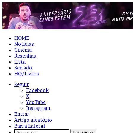
HOME
Notícias
Cinema
Resenhas
Lista
Seriado
HQ/Livros
Seguir
Facebook
X
YouTube
Instagram
Entrar
Artigo aleatório
Barra Lateral
Procurar por