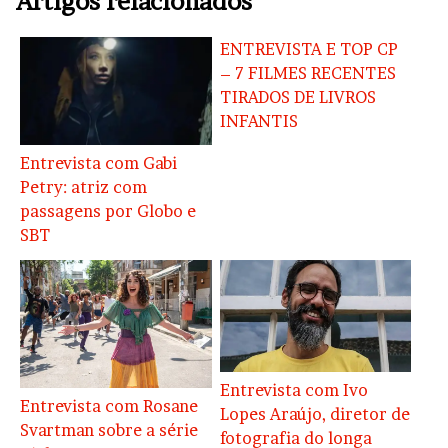
Artigos relacionados
ENTREVISTA E TOP CP
– 7 FILMES RECENTES
TIRADOS DE LIVROS
INFANTIS
Entrevista com Gabi
Petry: atriz com
passagens por Globo e
SBT
Entrevista com Ivo
Entrevista com Rosane
Lopes Araújo, diretor de
Svartman sobre a série
fotografia do longa