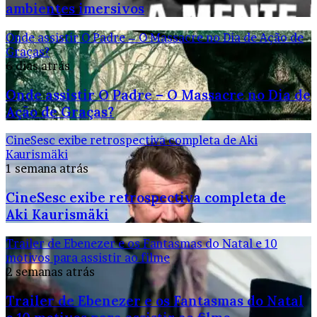
ambientes imersivos
Onde assistir O Padre – O Massacre no Dia de Ação de
Graças?
6 dias atrás
Onde assistir O Padre – O Massacre no Dia de
Ação de Graças?
CineSesc exibe retrospectiva completa de Aki
Kaurismäki
1 semana atrás
CineSesc exibe retrospectiva completa de
Aki Kaurismäki
Trailer de Ebenezer e os Fantasmas do Natal e 10
motivos para assistir ao filme
2 semanas atrás
Trailer de Ebenezer e os Fantasmas do Natal