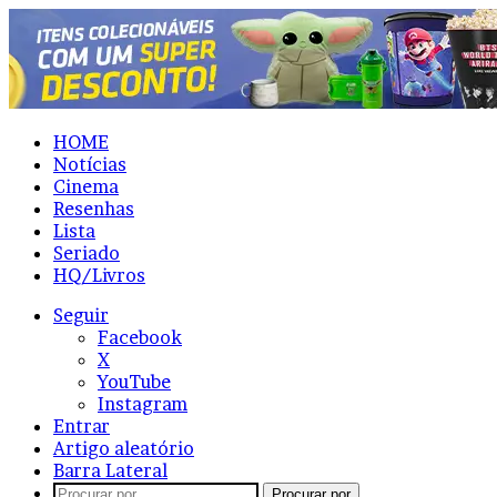
HOME
Notícias
Cinema
Resenhas
Lista
Seriado
HQ/Livros
Seguir
Facebook
X
YouTube
Instagram
Entrar
Artigo aleatório
Barra Lateral
Procurar por