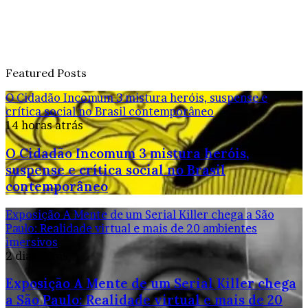
Featured Posts
O Cidadão Incomum 3 mistura heróis, suspense e
crítica social no Brasil contemporâneo
14 horas atrás
O Cidadão Incomum 3 mistura heróis,
suspense e crítica social no Brasil
contemporâneo
Exposição A Mente de um Serial Killer chega a São
Paulo: Realidade virtual e mais de 20 ambientes
imersivos
2 dias atrás
Exposição A Mente de um Serial Killer chega
a São Paulo: Realidade virtual e mais de 20