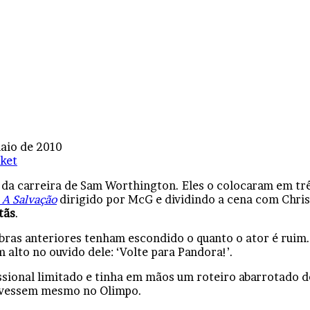
aio de 2010
ket
m da carreira de Sam Worthington. Eles o colocaram em t
 A Salvação
dirigido por McG e dividindo a cena com Chris
tãs
.
ras anteriores tenham escondido o quanto o ator é ruim. 
m alto no ouvido dele: ‘Volte para Pandora!’.
sional limitado e tinha em mãos um roteiro abarrotado de
tivessem mesmo no Olimpo.