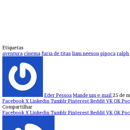
Etiquetas
aventura
cinema
furia de titas
liam neeson
pipoca
ralph
Eder Pessoa
Mande um e-mail
25 de m
Facebook
X
Linkedin
Tumblr
Pinterest
Reddit
VK
OK
Poc
Compartilhar
Facebook
X
Linkedin
Tumblr
Pinterest
Reddit
VK
OK
Poc