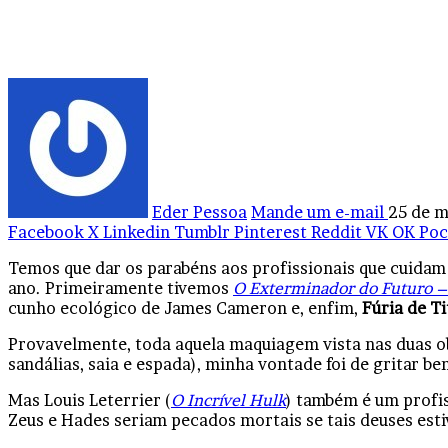
Eder Pessoa
Mande um e-mail
25 de m
Facebook
X
Linkedin
Tumblr
Pinterest
Reddit
VK
OK
Poc
Temos que dar os parabéns aos profissionais que cuida
ano. Primeiramente tivemos
O Exterminador do Futuro –
cunho ecológico de James Cameron e, enfim,
Fúria de Ti
Provavelmente, toda aquela maquiagem vista nas duas ob
sandálias, saia e espada), minha vontade foi de gritar be
Mas Louis Leterrier (
O Incrível Hulk
) também é um profis
Zeus e Hades seriam pecados mortais se tais deuses es