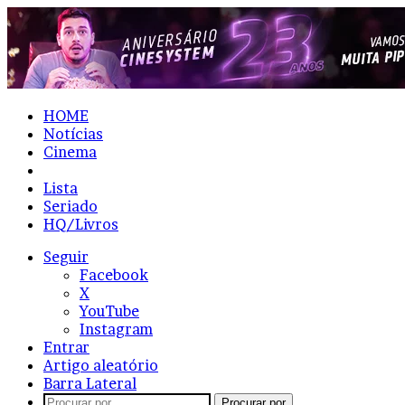
HOME
Notícias
Cinema
Resenhas
Lista
Seriado
HQ/Livros
Seguir
Facebook
X
YouTube
Instagram
Entrar
Artigo aleatório
Barra Lateral
Procurar por