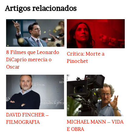
Artigos relacionados
8 Filmes que Leonardo
Crítica: Morte a
DiCaprio merecia o
Pinochet
Oscar
DAVID FINCHER –
MICHAEL MANN – VIDA
FILMOGRAFIA
E OBRA