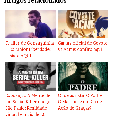
Artigos relacionados
Trailer de Gonzaguinha
Cartaz oficial de Coyote
– Da Maior Liberdade:
vs Acme: confira aqui
assista AQUI
Exposição A Mente de
Onde assistir O Padre –
um Serial Killer chega a
O Massacre no Dia de
São Paulo: Realidade
Ação de Graças?
virtual e mais de 20