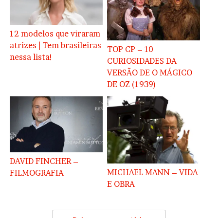
12 modelos que viraram
atrizes | Tem brasileiras
TOP CP – 10
nessa lista!
CURIOSIDADES DA
VERSÃO DE O MÁGICO
DE OZ (1939)
DAVID FINCHER –
MICHAEL MANN – VIDA
FILMOGRAFIA
E OBRA