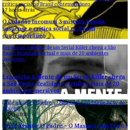
crítica social no Brasil contemporâneo
17 horas atrás
O Cidadão Incomum 3 mistura heróis,
suspense e crítica social no Brasil
contemporâneo
Exposição A Mente de um Serial Killer chega a São
Paulo: Realidade virtual e mais de 20 ambientes
imersivos
2 dias atrás
Exposição A Mente de um Serial Killer chega
a São Paulo: Realidade virtual e mais de 20
ambientes imersivos
Onde assistir O Padre – O Massacre no Dia de Ação de
Graças?
6 dias atrás
Onde assistir O Padre – O Massacre no Dia de