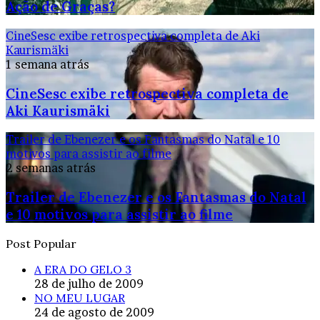
Ação de Graças?
CineSesc exibe retrospectiva completa de Aki
Kaurismäki
1 semana atrás
CineSesc exibe retrospectiva completa de
Aki Kaurismäki
Trailer de Ebenezer e os Fantasmas do Natal e 10
motivos para assistir ao filme
2 semanas atrás
Trailer de Ebenezer e os Fantasmas do Natal
e 10 motivos para assistir ao filme
Post Popular
A ERA DO GELO 3
28 de julho de 2009
NO MEU LUGAR
24 de agosto de 2009