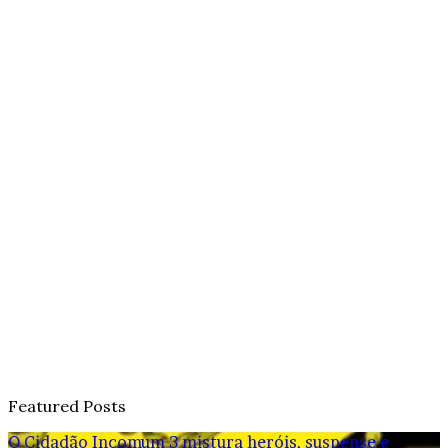
Featured Posts
O Cidadão Incomum 3 mistura heróis, suspense e