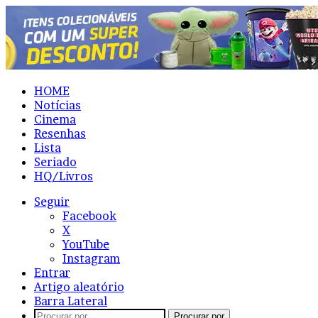
HOME
Notícias
Cinema
Resenhas
Lista
Seriado
HQ/Livros
Seguir
Facebook
X
YouTube
Instagram
Entrar
Artigo aleatório
Barra Lateral
Procurar por