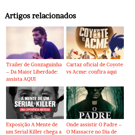
Artigos relacionados
Trailer de Gonzaguinha
Cartaz oficial de Coyote
– Da Maior Liberdade:
vs Acme: confira aqui
assista AQUI
Exposição A Mente de
Onde assistir O Padre –
um Serial Killer chega a
O Massacre no Dia de