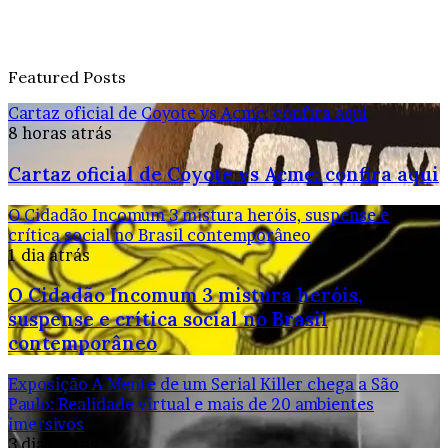
Featured Posts
Cartaz oficial de Coyote vs Acme: confira aqui
8 horas atrás
Cartaz oficial de Coyote vs Acme: confira aqui
O Cidadão Incomum 3 mistura heróis, suspense e
crítica social no Brasil contemporâneo
1 dia atrás
O Cidadão Incomum 3 mistura heróis,
suspense e crítica social no Brasil
contemporâneo
Exposição A Mente de um Serial Killer chega a São
Paulo: Realidade virtual e mais de 20 ambientes
imersivos
3 dias atrás