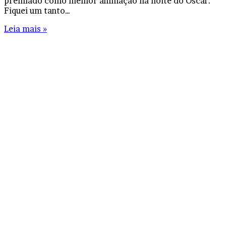
premiado como melhor animação na noite do Oscar.
Fiquei um tanto…
Leia mais »