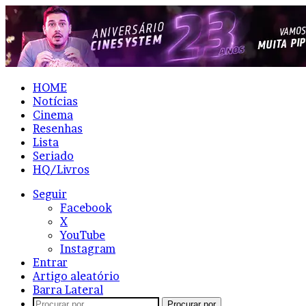
HOME
Notícias
Cinema
Resenhas
Lista
Seriado
HQ/Livros
Seguir
Facebook
X
YouTube
Instagram
Entrar
Artigo aleatório
Barra Lateral
Procurar por