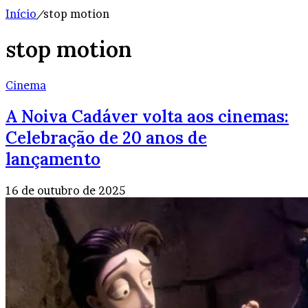
Início
/
stop motion
stop motion
Cinema
A Noiva Cadáver volta aos cinemas:
Celebração de 20 anos de
lançamento
16 de outubro de 2025