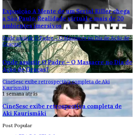
Exposição A Mente de um Serial Killer chega
a São Paulo: Realidade virtual e mais de 20
ambientes imersivos
Onde assistir O Padre – O Massacre no Dia de Ação de
Graças?
6 dias atrás
Onde assistir O Padre – O Massacre no Dia de
Ação de Graças?
CineSesc exibe retrospectiva completa de Aki
Kaurismäki
1 semana atrás
CineSesc exibe retrospectiva completa de
Aki Kaurismäki
Post Popular