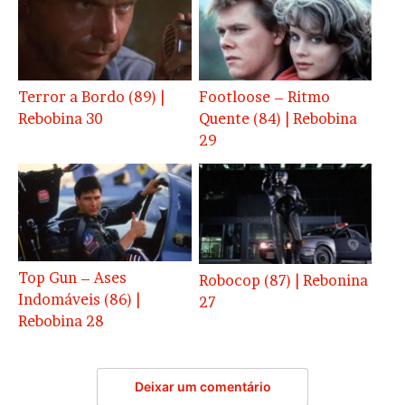
Terror a Bordo (89) |
Footloose – Ritmo
Rebobina 30
Quente (84) | Rebobina
29
Top Gun – Ases
Robocop (87) | Rebonina
Indomáveis (86) |
27
Rebobina 28
Deixar um comentário