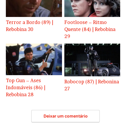
Terror a Bordo (89) |
Footloose – Ritmo
Rebobina 30
Quente (84) | Rebobina
29
Top Gun – Ases
Robocop (87) | Rebonina
Indomáveis (86) |
27
Rebobina 28
Deixar um comentário