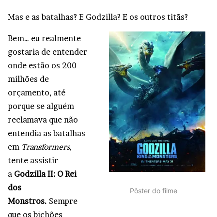
Mas e as batalhas? E Godzilla? E os outros titãs?
Bem… eu realmente
gostaria de entender
onde estão os 200
milhões de
orçamento, até
porque se alguém
reclamava que não
entendia as batalhas
em
Transformers
,
tente assistir
a
Godzilla II: O Rei
dos
Pôster do filme
Monstros.
Sempre
que os bichões