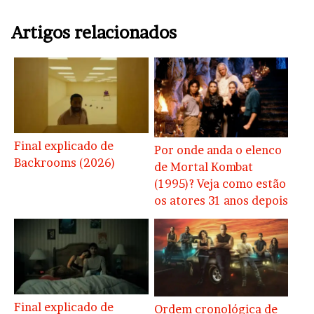
Artigos relacionados
Final explicado de
Por onde anda o elenco
Backrooms (2026)
de Mortal Kombat
(1995)? Veja como estão
os atores 31 anos depois
Final explicado de
Ordem cronológica de