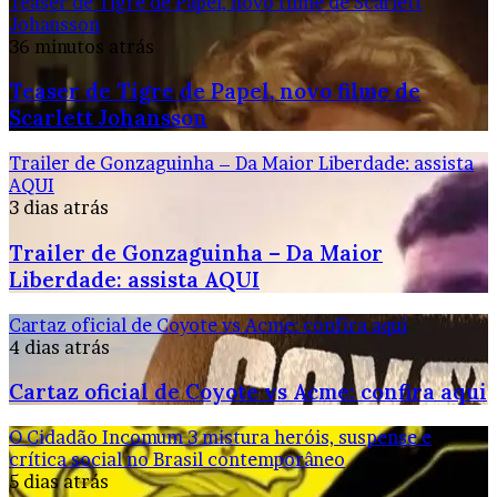
Teaser de Tigre de Papel, novo filme de Scarlett
Johansson
36 minutos atrás
Teaser de Tigre de Papel, novo filme de
Scarlett Johansson
Trailer de Gonzaguinha – Da Maior Liberdade: assista
AQUI
3 dias atrás
Trailer de Gonzaguinha – Da Maior
Liberdade: assista AQUI
Cartaz oficial de Coyote vs Acme: confira aqui
4 dias atrás
Cartaz oficial de Coyote vs Acme: confira aqui
O Cidadão Incomum 3 mistura heróis, suspense e
crítica social no Brasil contemporâneo
5 dias atrás