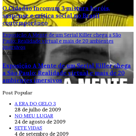
O Cidadão Incomum 3 mistura heróis,
suspense e crítica social no Brasil
contemporâneo
Exposição A Mente de um Serial Killer chega a São
Paulo: Realidade virtual e mais de 20 ambientes
imersivos
6 dias atrás
Exposição A Mente de um Serial Killer chega
a São Paulo: Realidade virtual e mais de 20
ambientes imersivos
Post Popular
A ERA DO GELO 3
28 de julho de 2009
NO MEU LUGAR
24 de agosto de 2009
SETE VIDAS
4 de setembro de 2009