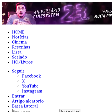
HOME
Notícias
Cinema
Resenhas
Lista
Seriado
HQ/Livros
Seguir
Facebook
X
YouTube
Instagram
Entrar
Artigo aleatório
Barra Lateral
Procurar por