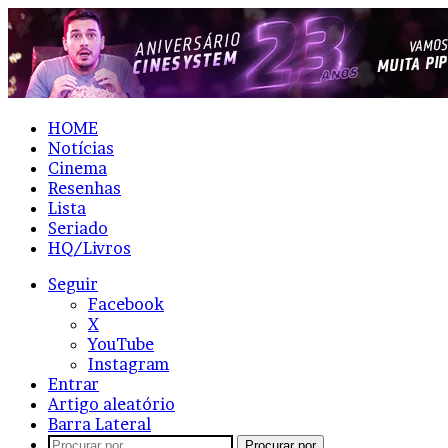
HOME
Notícias
Cinema
Resenhas
Lista
Seriado
HQ/Livros
Seguir
Facebook
X
YouTube
Instagram
Entrar
Artigo aleatório
Barra Lateral
Procurar por