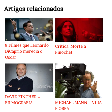
Artigos relacionados
8 Filmes que Leonardo
Crítica: Morte a
DiCaprio merecia o
Pinochet
Oscar
DAVID FINCHER –
MICHAEL MANN – VIDA
FILMOGRAFIA
E OBRA