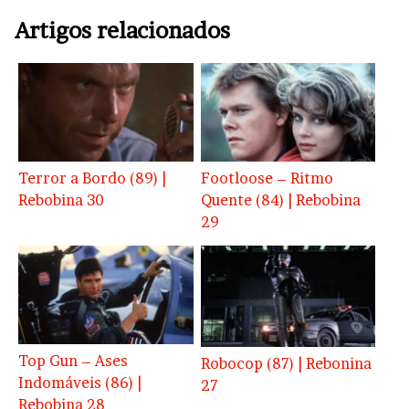
Artigos relacionados
Terror a Bordo (89) |
Footloose – Ritmo
Rebobina 30
Quente (84) | Rebobina
29
Top Gun – Ases
Robocop (87) | Rebonina
Indomáveis (86) |
27
Rebobina 28