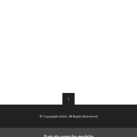
↑
© Copyright 2026, All Rights Reserved
Sair da versão mobile