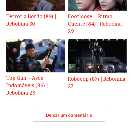
Terror a Bordo (89) |
Footloose – Ritmo
Rebobina 30
Quente (84) | Rebobina
29
Top Gun – Ases
Robocop (87) | Rebonina
Indomáveis (86) |
27
Rebobina 28
Deixar um comentário