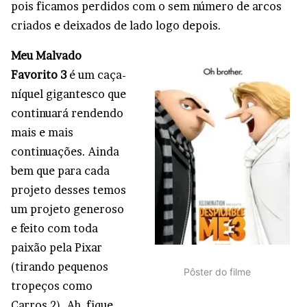
pois ficamos perdidos com o sem número de arcos
criados e deixados de lado logo depois.
Meu Malvado
Favorito 3
é um caça-
níquel gigantesco que
continuará rendendo
mais e mais
continuações. Ainda
bem que para cada
projeto desses temos
um projeto generoso
e feito com toda
paixão pela Pixar
(tirando pequenos
Pôster do filme
tropeços como
Carros 2). Ah, fique