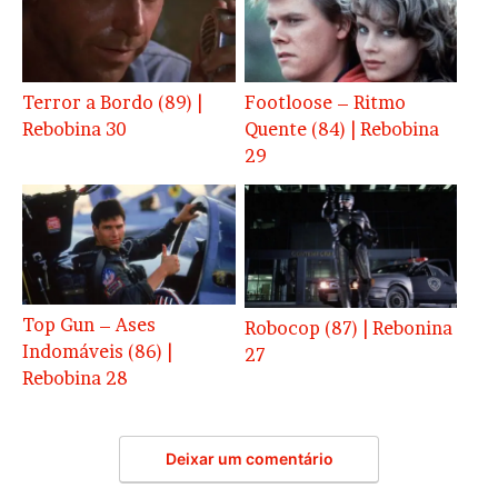
Terror a Bordo (89) |
Footloose – Ritmo
Rebobina 30
Quente (84) | Rebobina
29
Top Gun – Ases
Robocop (87) | Rebonina
Indomáveis (86) |
27
Rebobina 28
Deixar um comentário