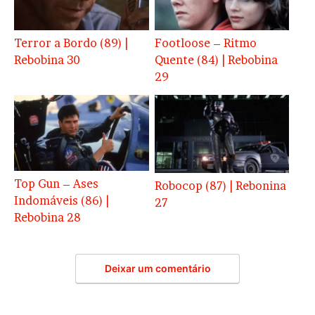
Terror a Bordo (89) |
Footloose – Ritmo
Rebobina 30
Quente (84) | Rebobina
29
Top Gun – Ases
Robocop (87) | Rebonina
Indomáveis (86) |
27
Rebobina 28
Deixar um comentário