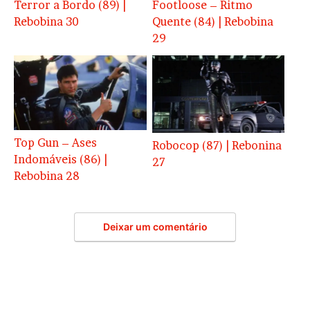
Terror a Bordo (89) |
Footloose – Ritmo
Rebobina 30
Quente (84) | Rebobina
29
Top Gun – Ases
Robocop (87) | Rebonina
Indomáveis (86) |
27
Rebobina 28
Deixar um comentário