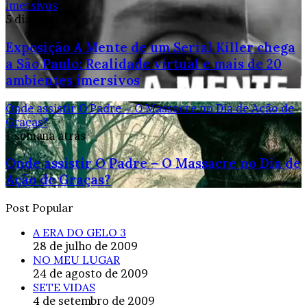
imersivos
5 dias atrás
Exposição A Mente de um Serial Killer chega
a São Paulo: Realidade virtual e mais de 20
ambientes imersivos
Onde assistir O Padre – O Massacre no Dia de Ação de
Graças?
1 semana atrás
Onde assistir O Padre – O Massacre no Dia de
Ação de Graças?
Post Popular
A ERA DO GELO 3
28 de julho de 2009
NO MEU LUGAR
24 de agosto de 2009
SETE VIDAS
4 de setembro de 2009