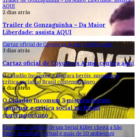
Trailer de Gonzaguinha – Da Maior Liberdade: assista
AQUI
2 dias atrás
Trailer de Gonzaguinha – Da Maior
Liberdade: assista AQUI
Cartaz oficial de Coyote vs Acme: confira aqui
3 dias atrás
Cartaz oficial de Coyote vs Acme: confira aqui
O Cidadão Incomum 3 mistura heróis, suspense e
crítica social no Brasil contemporâneo
4 dias atrás
O Cidadão Incomum 3 mistura heróis,
suspense e crítica social no Brasil
contemporâneo
Exposição A Mente de um Serial Killer chega a São
Paulo: Realidade virtual e mais de 20 ambientes