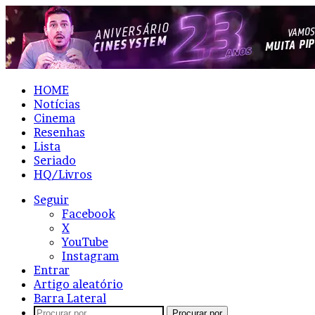
HOME
Notícias
Cinema
Resenhas
Lista
Seriado
HQ/Livros
Seguir
Facebook
X
YouTube
Instagram
Entrar
Artigo aleatório
Barra Lateral
Procurar por