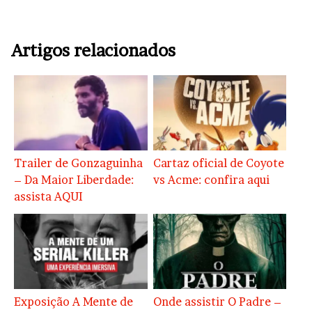
Artigos relacionados
Trailer de Gonzaguinha
Cartaz oficial de Coyote
– Da Maior Liberdade:
vs Acme: confira aqui
assista AQUI
Exposição A Mente de
Onde assistir O Padre –