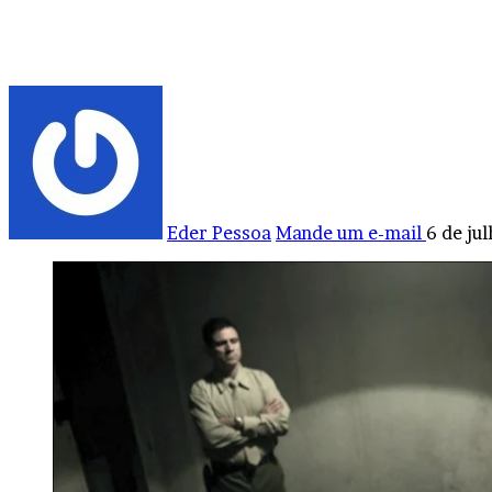
Eder Pessoa
Mande um e-mail
6 de ju