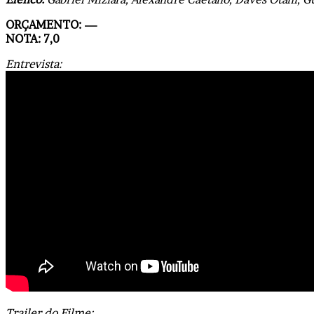
ORÇAMENTO: —
NOTA: 7,0
Entrevista:
Trailer do Filme: