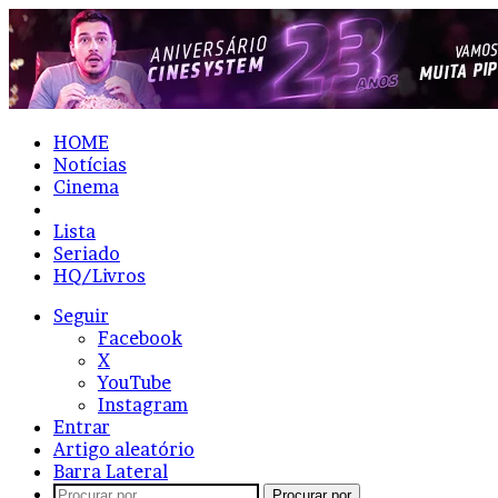
HOME
Notícias
Cinema
Resenhas
Lista
Seriado
HQ/Livros
Seguir
Facebook
X
YouTube
Instagram
Entrar
Artigo aleatório
Barra Lateral
Procurar por