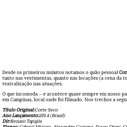
Desde os primeiros minutos notamos o quão pessoal
Cor
tanto nas vestimentas, quanto nas locações (a cena da t
teatralização nas atuações.
O que incomoda – e acontece quase sempre em nosso país
em Campinas, local onde foi filmado. Nos trechos a segui
Título Original:
Corte Seco
Ano Lançamento:
2014 (Brasil)
Dir:
Renato Tapajós
Elenco:
Gabriel Miziara, Alexandre Caetano, Daves Otani, G