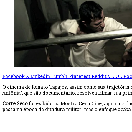
Facebook
X
Linkedin
Tumblr
Pinterest
Reddit
VK
OK
Poc
O cinema de Renato Tapajós, assim como sua trajetória d
Antônia’, que são documentário, resolveu filmar sua pri
Corte Seco
foi exibido na Mostra Cena Cine, aqui na cid
passa na época da ditadura militar, mas o enfoque acaba