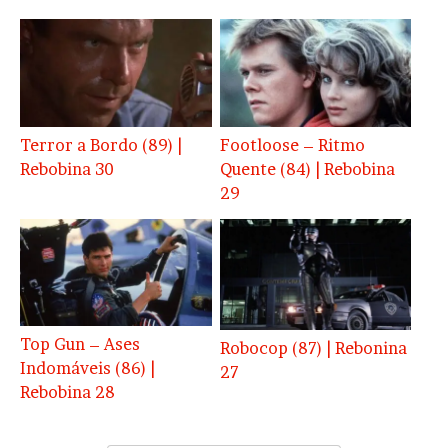
Terror a Bordo (89) |
Footloose – Ritmo
Rebobina 30
Quente (84) | Rebobina
29
Top Gun – Ases
Robocop (87) | Rebonina
Indomáveis (86) |
27
Rebobina 28