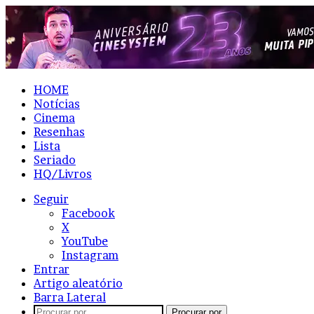
HOME
Notícias
Cinema
Resenhas
Lista
Seriado
HQ/Livros
Seguir
Facebook
X
YouTube
Instagram
Entrar
Artigo aleatório
Barra Lateral
Procurar por