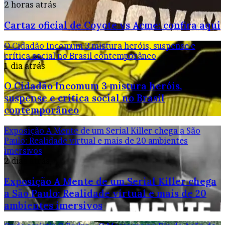
2 horas atrás
Cartaz oficial de Coyote vs Acme: confira aqui
O Cidadão Incomum 3 mistura heróis, suspense e
crítica social no Brasil contemporâneo
1 dia atrás
O Cidadão Incomum 3 mistura heróis,
suspense e crítica social no Brasil
contemporâneo
Exposição A Mente de um Serial Killer chega a São
Paulo: Realidade virtual e mais de 20 ambientes
imersivos
2 dias atrás
Exposição A Mente de um Serial Killer chega
a São Paulo: Realidade virtual e mais de 20
ambientes imersivos