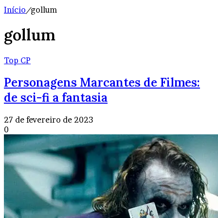
Início
/
gollum
gollum
Top CP
Personagens Marcantes de Filmes:
de sci-fi a fantasia
27 de fevereiro de 2023
0