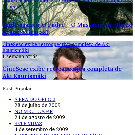
Onde assistir O Padre – O Massacre no Dia de Ação de
Graças?
6 dias atrás
Onde assistir O Padre – O Massacre no Dia de
Ação de Graças?
CineSesc exibe retrospectiva completa de Aki
Kaurismäki
1 semana atrás
CineSesc exibe retrospectiva completa de
Aki Kaurismäki
Post Popular
A ERA DO GELO 3
28 de julho de 2009
NO MEU LUGAR
24 de agosto de 2009
SETE VIDAS
4 de setembro de 2009