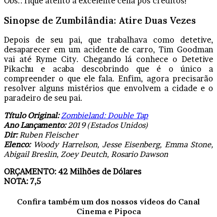
Obs.: fique atento à excelente cena pós créditos!
Sinopse de
Zumbilândia: Atire Duas Vezes
Depois de seu pai, que trabalhava como detetive,
desaparecer em um acidente de carro, Tim Goodman
vai até Ryme City. Chegando lá conhece o Detetive
Pikachu e acaba descobrindo que é o único a
compreender o que ele fala. Enfim, agora precisarão
resolver alguns mistérios que envolvem a cidade e o
paradeiro de seu pai.
Título Original:
Zombieland: Double Tap
Ano Lançamento:
2019 (Estados Unidos)
Dir:
Ruben Fleischer
Elenco:
Woody Harrelson, Jesse Eisenberg, Emma Stone,
Abigail Breslin, Zoey Deutch, Rosario Dawson
ORÇAMENTO: 42 Milhões de Dólares
NOTA: 7,5
Confira também um dos nossos vídeos do Canal
Cinema e Pipoca