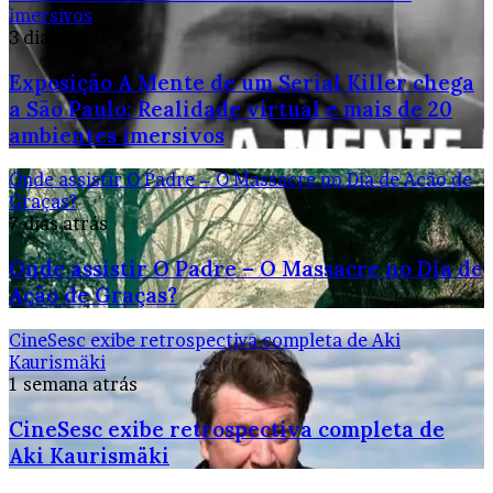
imersivos
3 dias atrás
Exposição A Mente de um Serial Killer chega
a São Paulo: Realidade virtual e mais de 20
ambientes imersivos
Onde assistir O Padre – O Massacre no Dia de Ação de
Graças?
7 dias atrás
Onde assistir O Padre – O Massacre no Dia de
Ação de Graças?
CineSesc exibe retrospectiva completa de Aki
Kaurismäki
1 semana atrás
CineSesc exibe retrospectiva completa de
Aki Kaurismäki