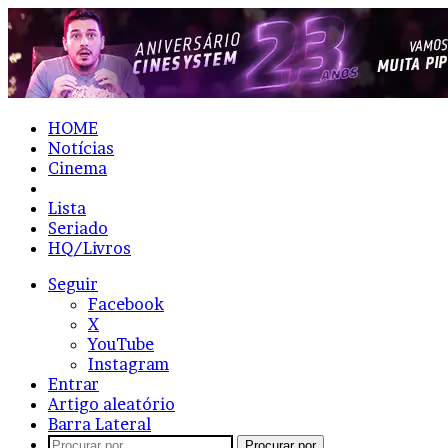
HOME
Notícias
Cinema
Resenhas
Lista
Seriado
HQ/Livros
Seguir
Facebook
X
YouTube
Instagram
Entrar
Artigo aleatório
Barra Lateral
Procurar por