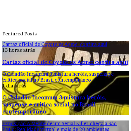
Featured Posts
Cartaz oficial de Coyote vs Acme: confira aqui
13 horas atrás
Cartaz oficial de Coyote vs Acme: confira aqui
O Cidadão Incomum 3 mistura heróis, suspense e
crítica social no Brasil contemporâneo
1 dia atrás
O Cidadão Incomum 3 mistura heróis,
suspense e crítica social no Brasil
contemporâneo
Exposição A Mente de um Serial Killer chega a São
Paulo: Realidade virtual e mais de 20 ambientes