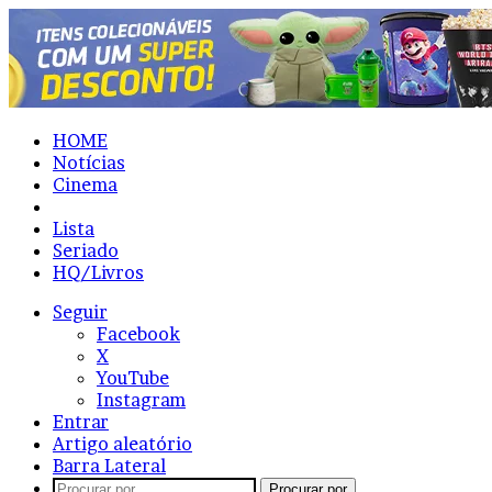
HOME
Notícias
Cinema
Resenhas
Lista
Seriado
HQ/Livros
Seguir
Facebook
X
YouTube
Instagram
Entrar
Artigo aleatório
Barra Lateral
Procurar por