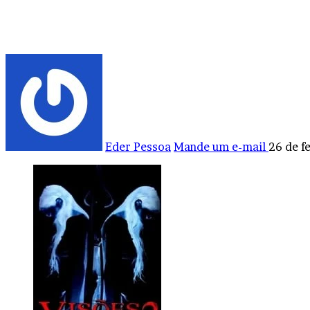
Eder Pessoa
Mande um e-mail
26 de f