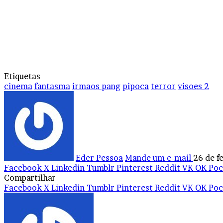
Etiquetas
cinema
fantasma
irmaos pang
pipoca
terror
visoes 2
Eder Pessoa
Mande um e-mail
26 de f
Facebook
X
Linkedin
Tumblr
Pinterest
Reddit
VK
OK
Poc
Compartilhar
Facebook
X
Linkedin
Tumblr
Pinterest
Reddit
VK
OK
Poc