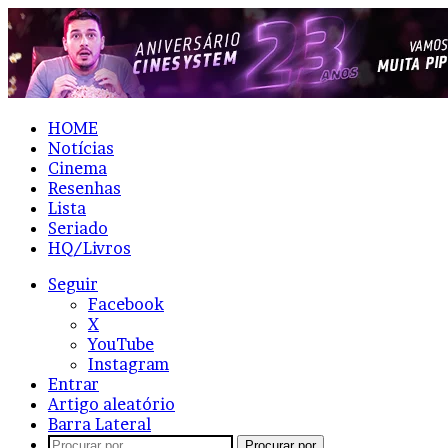
HOME
Notícias
Cinema
Resenhas
Lista
Seriado
HQ/Livros
Seguir
Facebook
X
YouTube
Instagram
Entrar
Artigo aleatório
Barra Lateral
Procurar por