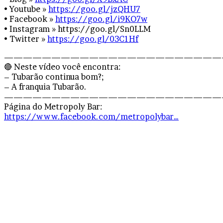
• Youtube »
https://goo.gl/jzQHU7
• Facebook »
https://goo.gl/i9KO7w
• Instagram » https://goo.gl/Sn0LLM
• Twitter »
https://goo.gl/03C1Hf
———————————————————————
🔴 Neste vídeo você encontra:
– Tubarão continua bom?;
– A franquia Tubarão.
———————————————————————
Página do Metropoly Bar:
https://www.facebook.com/metropolybar…