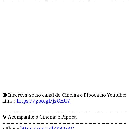
🔴 Inscreva-se no canal do Cinema e Pipoca no Youtube:
Link »
https://goo.gl/jzQHU7
– – – – – – – – – – – – – – – – – – – – – – – – – – – – –
💎 Acompanhe o Cinema e Pipoca
– – – – – – – – – – – – – – – – – – – – – – – – – – – – –
• Blog »
https://goo.gl/X9BxAC