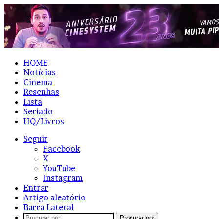
HOME
Notícias
Cinema
Resenhas
Lista
Seriado
HQ/Livros
Seguir
Facebook
X
YouTube
Instagram
Entrar
Artigo aleatório
Barra Lateral
Procurar por