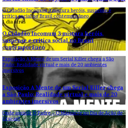
O Cidadão Incomum 3 mistura heróis, suspense e
crítica social no Brasil contemporâneo
1 dia atrás
O Cidadão Incomum 3 mistura heróis,
suspense e crítica social no Brasil
contemporâneo
Exposição A Mente de um Serial Killer chega a São
Paulo: Realidade virtual e mais de 20 ambientes
imersivos
2 dias atrás
Exposição A Mente de um Serial Killer chega
a São Paulo: Realidade virtual e mais de 20
ambientes imersivos
Onde assistir O Padre – O Massacre no Dia de Ação de
Graças?
6 dias atrás