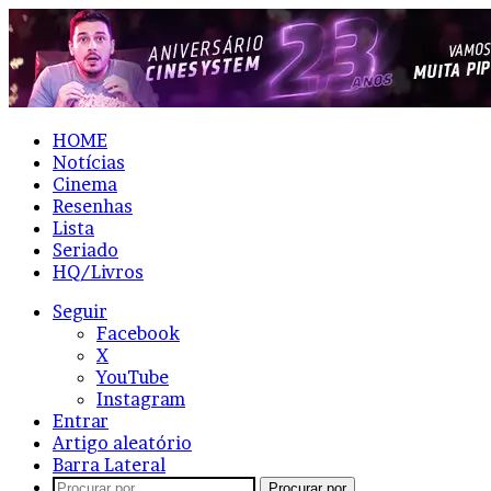
HOME
Notícias
Cinema
Resenhas
Lista
Seriado
HQ/Livros
Seguir
Facebook
X
YouTube
Instagram
Entrar
Artigo aleatório
Barra Lateral
Procurar por