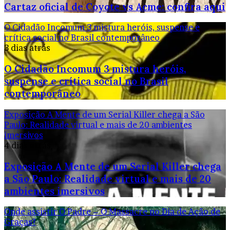
Cartaz oficial de Coyote vs Acme: confira aqui
O Cidadão Incomum 3 mistura heróis, suspense e
crítica social no Brasil contemporâneo
3 dias atrás
O Cidadão Incomum 3 mistura heróis,
suspense e crítica social no Brasil
contemporâneo
Exposição A Mente de um Serial Killer chega a São
Paulo: Realidade virtual e mais de 20 ambientes
imersivos
4 dias atrás
Exposição A Mente de um Serial Killer chega
a São Paulo: Realidade virtual e mais de 20
ambientes imersivos
Onde assistir O Padre – O Massacre no Dia de Ação de
Graças?