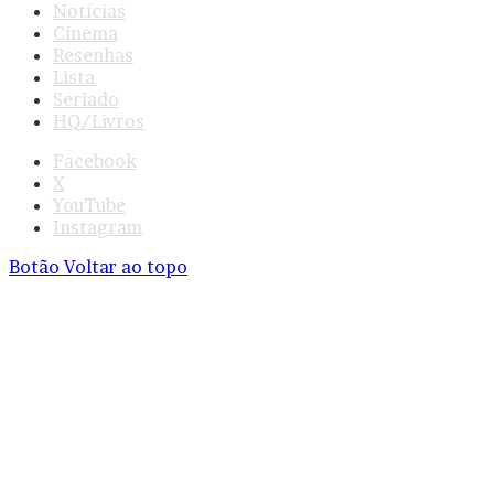
Notícias
Cinema
Resenhas
Lista
Seriado
HQ/Livros
Facebook
X
YouTube
Instagram
Botão Voltar ao topo