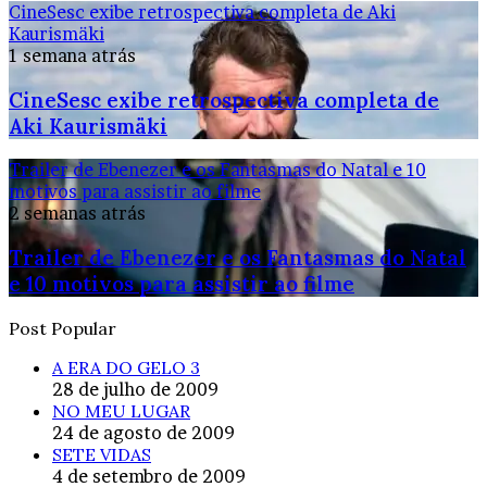
CineSesc exibe retrospectiva completa de Aki
Kaurismäki
1 semana atrás
CineSesc exibe retrospectiva completa de
Aki Kaurismäki
Trailer de Ebenezer e os Fantasmas do Natal e 10
motivos para assistir ao filme
2 semanas atrás
Trailer de Ebenezer e os Fantasmas do Natal
e 10 motivos para assistir ao filme
Post Popular
A ERA DO GELO 3
28 de julho de 2009
NO MEU LUGAR
24 de agosto de 2009
SETE VIDAS
4 de setembro de 2009