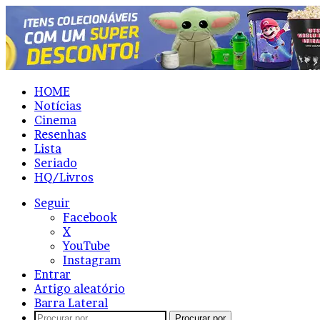
HOME
Notícias
Cinema
Resenhas
Lista
Seriado
HQ/Livros
Seguir
Facebook
X
YouTube
Instagram
Entrar
Artigo aleatório
Barra Lateral
Procurar por