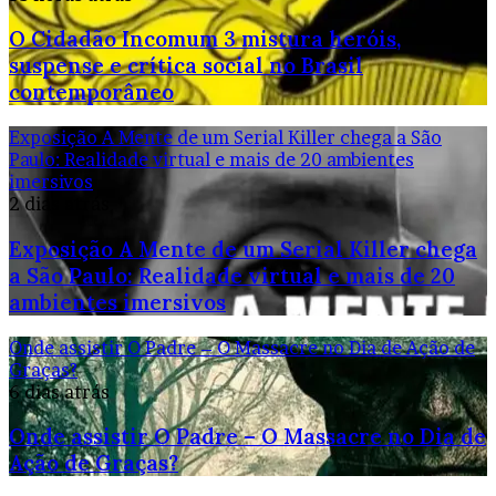
O Cidadão Incomum 3 mistura heróis,
suspense e crítica social no Brasil
contemporâneo
Exposição A Mente de um Serial Killer chega a São
Paulo: Realidade virtual e mais de 20 ambientes
imersivos
2 dias atrás
Exposição A Mente de um Serial Killer chega
a São Paulo: Realidade virtual e mais de 20
ambientes imersivos
Onde assistir O Padre – O Massacre no Dia de Ação de
Graças?
6 dias atrás
Onde assistir O Padre – O Massacre no Dia de
Ação de Graças?