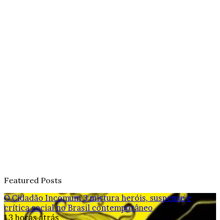
Featured Posts
O Cidadão Incomum 3 mistura heróis, suspense e
crítica social no Brasil contemporâneo
13 horas atrás