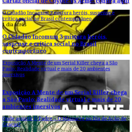
Cartaz oficial de Coyote vs Acme: confira aqui
O Cidadão Incomum 3 mistura heróis, suspense e
crítica social no Brasil contemporâneo
1 dia atrás
O Cidadão Incomum 3 mistura heróis,
suspense e crítica social no Brasil
contemporâneo
Exposição A Mente de um Serial Killer chega a São
Paulo: Realidade virtual e mais de 20 ambientes
imersivos
3 dias atrás
Exposição A Mente de um Serial Killer chega
a São Paulo: Realidade virtual e mais de 20
ambientes imersivos
Onde assistir O Padre – O Massacre no Dia de Ação de
Graças?
6 dias atrás