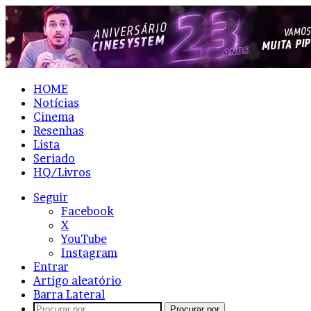
HOME
Notícias
Cinema
Resenhas
Lista
Seriado
HQ/Livros
Seguir
Facebook
X
YouTube
Instagram
Entrar
Artigo aleatório
Barra Lateral
Procurar por