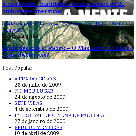
a São Paulo: Realidade virtual e mais de 20
ambientes imersivos
Onde assistir O Padre – O Massacre no Dia de Ação de
Graças?
1 semana atrás
Onde assistir O Padre – O Massacre no Dia de
Ação de Graças?
Post Popular
A ERA DO GELO 3
28 de julho de 2009
NO MEU LUGAR
24 de agosto de 2009
SETE VIDAS
4 de setembro de 2009
1º FESTIVAL DE CINEMA DE PAULÍNIA
27 de janeiro de 2009
REDE DE MENTIRAS
10 de abril de 2009