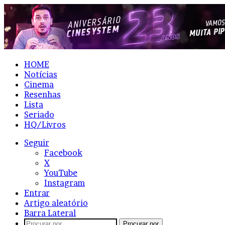
HOME
Notícias
Cinema
Resenhas
Lista
Seriado
HQ/Livros
Seguir
Facebook
X
YouTube
Instagram
Entrar
Artigo aleatório
Barra Lateral
Procurar por