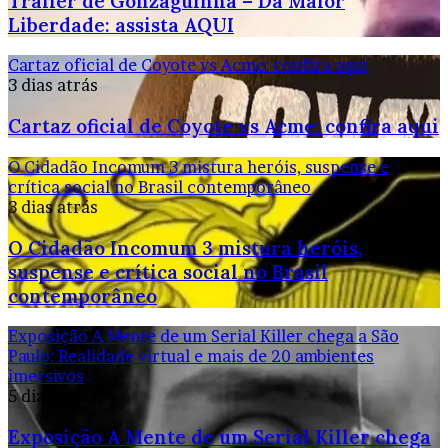
Trailer de Gonzaguinha – Da Maior
Liberdade: assista AQUI
Cartaz oficial de Coyote vs Acme: confira aqui
3 dias atrás
Cartaz oficial de Coyote vs Acme: confira aqui
O Cidadão Incomum 3 mistura heróis, suspense e
crítica social no Brasil contemporâneo
3 dias atrás
O Cidadão Incomum 3 mistura heróis,
suspense e crítica social no Brasil
contemporâneo
Exposição A Mente de um Serial Killer chega a São
Paulo: Realidade virtual e mais de 20 ambientes
imersivos
5 dias atrás
Exposição A Mente de um Serial Killer chega