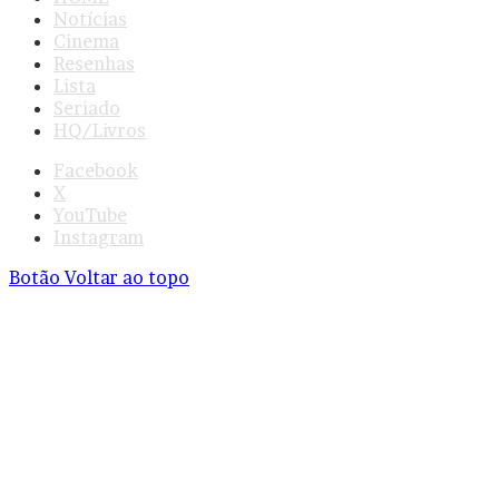
Notícias
Cinema
Resenhas
Lista
Seriado
HQ/Livros
Facebook
X
YouTube
Instagram
Botão Voltar ao topo