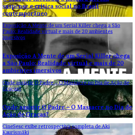
suspense e crítica social no Brasil
contemporâneo
Exposição A Mente de um Serial Killer chega a São
Paulo: Realidade virtual e mais de 20 ambientes
imersivos
3 dias atrás
Exposição A Mente de um Serial Killer chega
a São Paulo: Realidade virtual e mais de 20
ambientes imersivos
Onde assistir O Padre – O Massacre no Dia de Ação de
Graças?
7 dias atrás
Onde assistir O Padre – O Massacre no Dia de
Ação de Graças?
CineSesc exibe retrospectiva completa de Aki
Kaurismäki