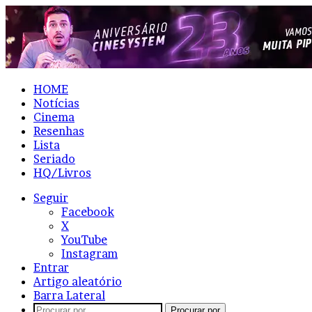
HOME
Notícias
Cinema
Resenhas
Lista
Seriado
HQ/Livros
Seguir
Facebook
X
YouTube
Instagram
Entrar
Artigo aleatório
Barra Lateral
Procurar por