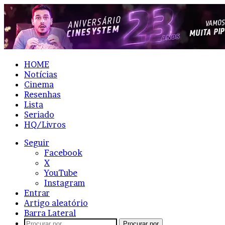
HOME
Notícias
Cinema
Resenhas
Lista
Seriado
HQ/Livros
Seguir
Facebook
X
YouTube
Instagram
Entrar
Artigo aleatório
Barra Lateral
Procurar por