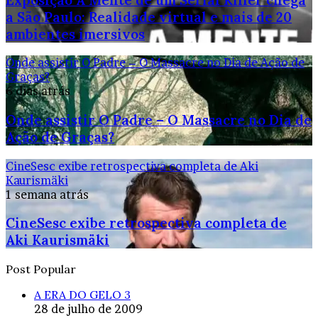
a São Paulo: Realidade virtual e mais de 20
ambientes imersivos
Onde assistir O Padre – O Massacre no Dia de Ação de
Graças?
6 dias atrás
Onde assistir O Padre – O Massacre no Dia de
Ação de Graças?
CineSesc exibe retrospectiva completa de Aki
Kaurismäki
1 semana atrás
CineSesc exibe retrospectiva completa de
Aki Kaurismäki
Post Popular
A ERA DO GELO 3
28 de julho de 2009