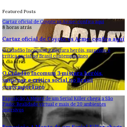
Featured Posts
Cartaz oficial de Coyote vs Acme: confira aqui
8 horas atrás
Cartaz oficial de Coyote vs Acme: confira aqui
O Cidadão Incomum 3 mistura heróis, suspense e
crítica social no Brasil contemporâneo
1 dia atrás
O Cidadão Incomum 3 mistura heróis,
suspense e crítica social no Brasil
contemporâneo
Exposição A Mente de um Serial Killer chega a São
Paulo: Realidade virtual e mais de 20 ambientes
imersivos
3 dias atrás
Exposição A Mente de um Serial Killer chega