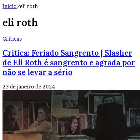
Início
/
eli roth
eli roth
Críticas
Crítica: Feriado Sangrento | Slasher
de Eli Roth é sangrento e agrada por
não se levar a sério
23 de janeiro de 2024