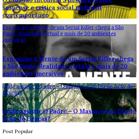
suspense e crítica social no Brasil
contemporâneo
Exposição A Mente de um Serial Killer chega a São
Paulo: Realidade virtual e mais de 20 ambientes
imersivos
6 dias atrás
Exposição A Mente de um Serial Killer chega
a São Paulo: Realidade virtual e mais de 20
ambientes imersivos
Onde assistir O Padre – O Massacre no Dia de Ação de
Graças?
1 semana atrás
Onde assistir O Padre – O Massacre no Dia de
Ação de Graças?
Post Popular