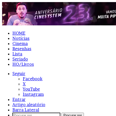
HOME
Notícias
Cinema
Resenhas
Lista
Seriado
HQ/Livros
Seguir
Facebook
X
YouTube
Instagram
Entrar
Artigo aleatório
Barra Lateral
Procurar por