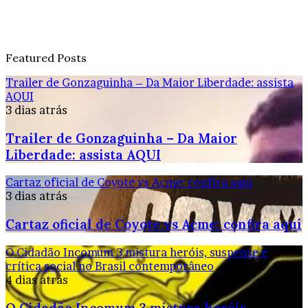
Featured Posts
Trailer de Gonzaguinha – Da Maior Liberdade: assista
AQUI
3 dias atrás
Trailer de Gonzaguinha – Da Maior
Liberdade: assista AQUI
Cartaz oficial de Coyote vs Acme: confira aqui
3 dias atrás
Cartaz oficial de Coyote vs Acme: confira aqui
O Cidadão Incomum 3 mistura heróis, suspense e
crítica social no Brasil contemporâneo
4 dias atrás
O Cidadão Incomum 3 mistura heróis,