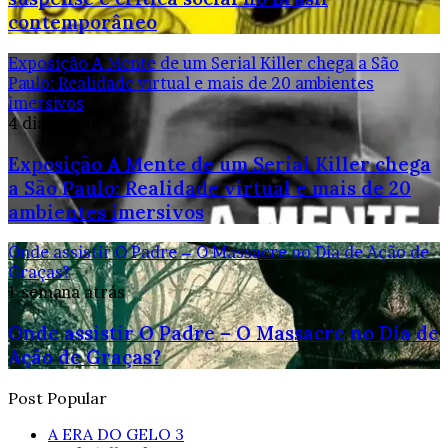
contemporâneo
Exposição A Mente de um Serial Killer chega a São
Paulo: Realidade virtual e mais de 20 ambientes
imersivos
4 dias atrás
Exposição A Mente de um Serial Killer chega
a São Paulo: Realidade virtual e mais de 20
ambientes imersivos
Onde assistir O Padre – O Massacre no Dia de Ação de
Graças?
1 semana atrás
Onde assistir O Padre – O Massacre no Dia de
Ação de Graças?
Post Popular
A ERA DO GELO 3