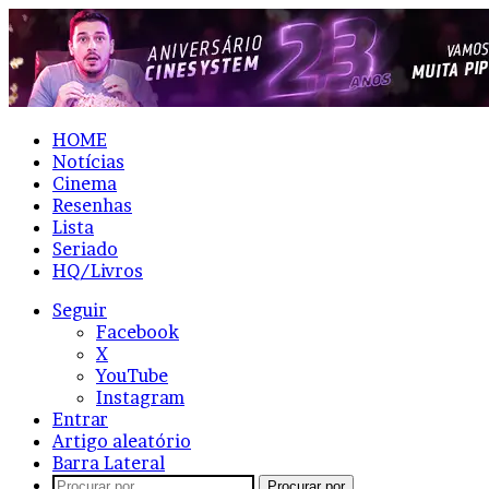
HOME
Notícias
Cinema
Resenhas
Lista
Seriado
HQ/Livros
Seguir
Facebook
X
YouTube
Instagram
Entrar
Artigo aleatório
Barra Lateral
Procurar por