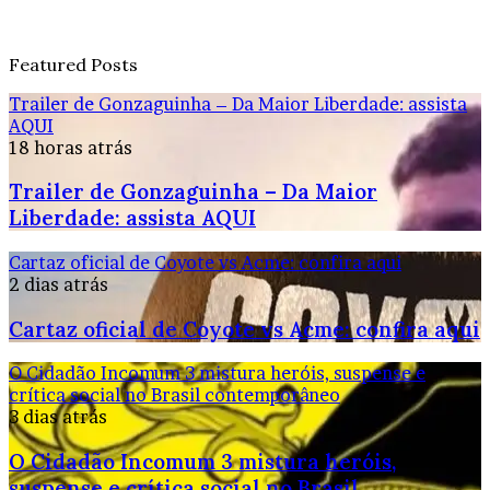
Featured Posts
Trailer de Gonzaguinha – Da Maior Liberdade: assista
AQUI
18 horas atrás
Trailer de Gonzaguinha – Da Maior
Liberdade: assista AQUI
Cartaz oficial de Coyote vs Acme: confira aqui
2 dias atrás
Cartaz oficial de Coyote vs Acme: confira aqui
O Cidadão Incomum 3 mistura heróis, suspense e
crítica social no Brasil contemporâneo
3 dias atrás
O Cidadão Incomum 3 mistura heróis,
suspense e crítica social no Brasil