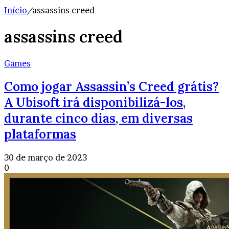
Início
/
assassins creed
assassins creed
Games
Como jogar Assassin’s Creed grátis?
A Ubisoft irá disponibilizá-los,
durante cinco dias, em diversas
plataformas
30 de março de 2023
0