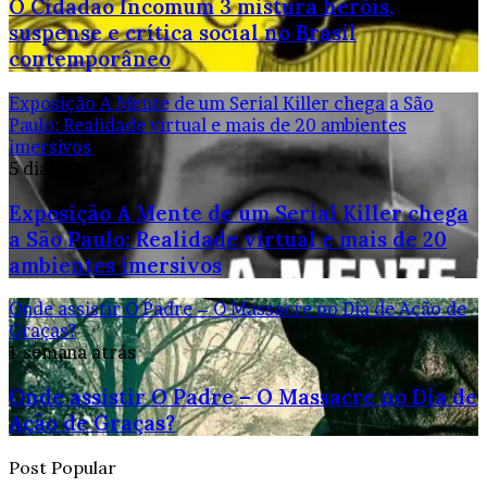
O Cidadão Incomum 3 mistura heróis,
suspense e crítica social no Brasil
contemporâneo
Exposição A Mente de um Serial Killer chega a São
Paulo: Realidade virtual e mais de 20 ambientes
imersivos
5 dias atrás
Exposição A Mente de um Serial Killer chega
a São Paulo: Realidade virtual e mais de 20
ambientes imersivos
Onde assistir O Padre – O Massacre no Dia de Ação de
Graças?
1 semana atrás
Onde assistir O Padre – O Massacre no Dia de
Ação de Graças?
Post Popular