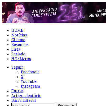
HOME
Notícias
Cinema
Resenhas
Lista
Seriado
HQ/Livros
Seguir
Facebook
X
YouTube
Instagram
Entrar
Artigo aleatório
Barra Lateral
Procurar por