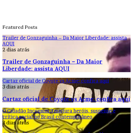
Featured Posts
Trailer de Gonzaguinha – Da Maior Liberdade: assista
AQUI
2 dias atrás
Trailer de Gonzaguinha – Da Maior
Liberdade: assista AQUI
Cartaz oficial de Coyote vs Acme: confira aqui
3 dias atrás
Cartaz oficial de Coyote vs Acme: confira aqui
O Cidadão Incomum 3 mistura heróis, suspense e
crítica social no Brasil contemporâneo
3 dias atrás