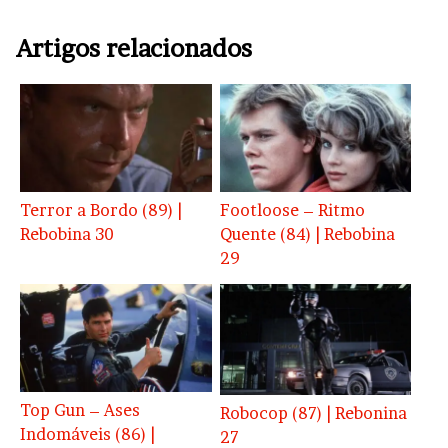
Artigos relacionados
Terror a Bordo (89) |
Footloose – Ritmo
Rebobina 30
Quente (84) | Rebobina
29
Top Gun – Ases
Robocop (87) | Rebonina
Indomáveis (86) |
27