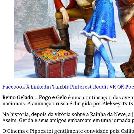
Facebook
X
Linkedin
Tumblr
Pinterest
Reddit
VK
OK
Poc
Reino Gelado – Fogo e Gelo
é uma continuação das avent
nacionais. A animação russa é dirigida por Aleksey Tsi
Na história, depois da vitória sobre a Rainha da Neve, a
Assim, Gerda e seus amigos embarcam em uma jornada pa
O Cinema e Pipoca foi gentilmente convidado pela Califó