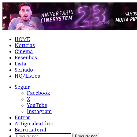
HOME
Notícias
Cinema
Resenhas
Lista
Seriado
HQ/Livros
Seguir
Facebook
X
YouTube
Instagram
Entrar
Artigo aleatório
Barra Lateral
Procurar por