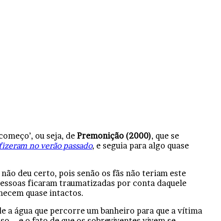
começo’, ou seja, de
Premonição (2000)
, que se
 fizeram no verão passado
, e seguia para algo quase
 não deu certo, pois senão os fãs não teriam este
 pessoas ficaram traumatizadas por conta daquele
anecem quase intactos.
de a água que percorre um banheiro para que a vítima
so – e o fato de que os sobreviventes vivem se