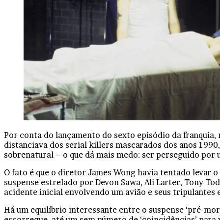
Facebook
X
Linkedin
Tumblr
Pinterest
Reddit
VK
OK
Pocket
Por conta do lançamento do sexto episódio da franquia, r
distanciava dos serial killers mascarados dos anos 199
sobrenatural – o que dá mais medo: ser perseguido por
O fato é que o diretor James Wong havia tentado levar o
suspense estrelado por Devon Sawa, Ali Larter, Tony Tod
acidente inicial envolvendo um avião e seus tripulantes
Há um equilíbrio interessante entre o suspense ‘pré-mo
escorregue, até um sem número de ‘coincidências’ para vi