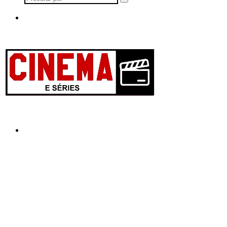
Procurar
por
Menu
Procurar
por