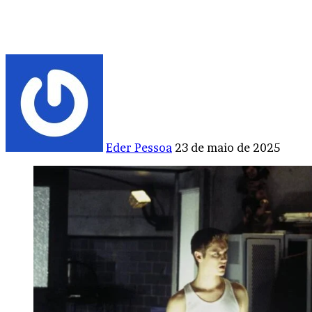
Mande
um
e-
mail
Eder Pessoa
23 de maio de 2025