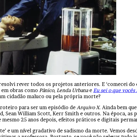
esolvi rever todos os projetos anteriores. E ‘comecei do 
0, em obras como
Pânico
,
Lenda Urbana
e
Eu sei o que vocês
 um cidadão maluco ou pela própria morte?
 roteiro para ser um episódio de
Arquivo X
. Ainda bem que
d, Sean William Scott, Kerr Smith e outros. Na época, as
 e mesmo 25 anos depois, efeitos práticos e digitais perm
rte’ e um nível gradativo de sadismo da morte. Vemos des
timar a professora. Portanto, se você não relevar tudo is