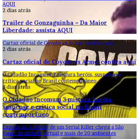
AQUI
2 dias atrás
Trailer de Gonzaguinha – Da Maior
Liberdade: assista AQUI
Cartaz oficial de Coyote vs Acme: confira aqui
2 dias atrás
Cartaz oficial de Coyote vs Acme: confira aqui
O Cidadão Incomum 3 mistura heróis, suspense e
crítica social no Brasil contemporâneo
3 dias atrás
O Cidadão Incomum 3 mistura heróis,
suspense e crítica social no Brasil
contemporâneo
Exposição A Mente de um Serial Killer chega a São
Paulo: Realidade virtual e mais de 20 ambientes