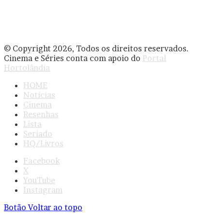
© Copyright 2026, Todos os direitos reservados.
Cinema e Séries conta com apoio do
Portal
Hortolândia
HOME
Notícias
Cinema
Resenhas
Lista
Seriado
HQ/Livros
Facebook
X
YouTube
Instagram
Botão Voltar ao topo